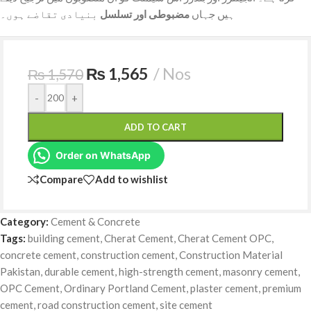
ہیں جہاں
مضبوطی اور تسلسل
بنیادی تقاضے ہوں۔
₨
1,565
Nos
₨
1,570
-
+
ADD TO CART
Order on WhatsApp
Compare
Add to wishlist
Category:
Cement & Concrete
Tags:
building cement
,
Cherat Cement
,
Cherat Cement OPC
,
concrete cement
,
construction cement
,
Construction Material
Pakistan
,
durable cement
,
high-strength cement
,
masonry cement
,
OPC Cement
,
Ordinary Portland Cement
,
plaster cement
,
premium
cement
,
road construction cement
,
site cement