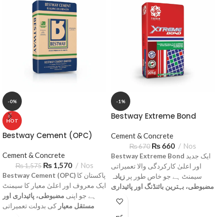
-0%
-1%
Bestway Extreme Bond
HOT
Bestway Cement (OPC)
Cement & Concrete
₨
660
Nos
₨
670
Cement & Concrete
ایک جدید
Bestway Extreme Bond
₨
1,570
Nos
₨
1,575
اور اعلیٰ کارکردگی والا تعمیراتی
پاکستان کا
Bestway Cement (OPC)
سیمنٹ ہے جو خاص طور پر
زیادہ
ایک معروف اور اعلیٰ معیار کا سیمنٹ
مضبوطی، بہترین بائنڈنگ اور پائیداری
ہے جو اپنی
مضبوطی، پائیداری اور
کے لیے تیار کیا گیا ہے۔ یہ سیمنٹ ان
مستقل معیار
کی بدولت تعمیراتی
منصوبوں کے لیے موزوں ہے جہاں
صنعت میں سب سے زیادہ استعمال
ڈھانچوں کو اضافی طاقت اور دیرپا