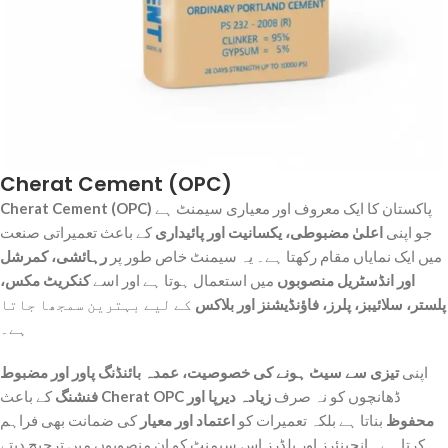
Cherat Cement (OPC)
پاکستان کا ایک معروف اور معیاری سیمنٹ ہے
Cherat Cement (OPC)
جو اپنی
اعلیٰ مضبوطی، یکسانیت اور پائیداری
کے باعث تعمیراتی صنعت
میں ایک نمایاں مقام رکھتا ہے۔ یہ سیمنٹ خاص طور پر
رہائشی، کمرشل
اور انڈسٹریل منصوبوں
میں استعمال ہوتا ہے اور اسے
کنکریٹ مکس،
پلستر، سلائیبز، پلرز، فاؤنڈیشنز اور بلاکس
کے لیے بہترین سمجھا جاتا
ہے۔
اپنی
تیزی سے سیٹ ہونے کی خصوصیت، عمدہ بائنڈنگ پاور اور مضبوط
ڈھانچوں کو نہ صرف
زیادہ دیرپا اور
Cherat OPC
کے باعث
فنشنگ
محفوظ
بناتا ہے بلکہ تعمیرات کو
اعتماد اور معیار
کی ضمانت بھی فراہم
کرتا ہے۔ انجینئرز اور بلڈرز اس سیمنٹ کو ان منصوبوں میں ترجیح دیتے